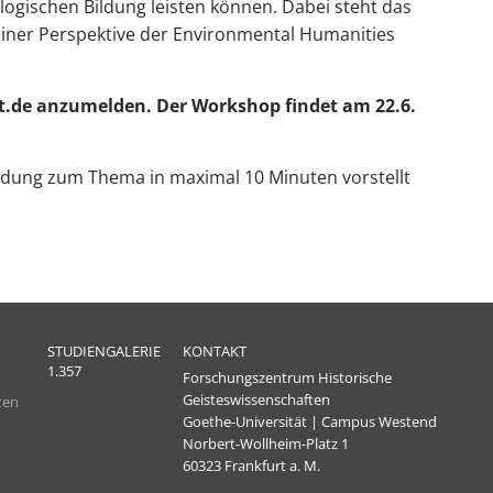
logischen Bildung leisten können. Dabei steht das
iner Perspektive der Environmental Humanities
urt.de anzumelden. Der Workshop findet am 22.6.
indung zum Thema in maximal 10 Minuten vorstellt
STUDIENGALERIE
KONTAKT
1.357
Forschungszentrum Historische
Geisteswissenschaften
ten
Goethe-Universität | Campus Westend
Norbert-Wollheim-Platz 1
60323 Frankfurt a. M.