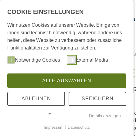
COOKIE EINSTELLUNGEN
Wir nutzen Cookies auf unserer Website. Einige von
ihnen sind technisch notwendig, während andere uns
helfen, diese Website zu verbessern oder zusätzliche
DAS FZHG
FORSCHUNG
Funktionalitäten zur Verfügung zu stellen.
Sie sind hier:
Startseite
/
Forschung
/
Environmental Hu
Notwendige Cookies
External Media
WORKSHOP „SITUIE
ALLE AUSWÄHLEN
ORGANISATION: PROF. DR. 
FREDERIKE MIDDELHOFF
ABLEHNEN
SPEICHERN
„Waters are situated, lively, and shared“, schreibt
Details anzeigen
Thinking with Watery Places“ (2013). Chen betont 
Impressum
|
Datenschutz
die durch sie und durch die sie entstehen. Ihre Po
NOTWENDIGE COOKIES
viele Arbeiten dieser Forschungsströmung sich ü