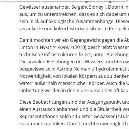
Notwendige Cookies ermöglichen grundlegende
Gewässer auseinander. So geht Sidney I. Dobrin i
Funktionen und sind für die einwandfreie Funktion
aus, um zu unterstreichen, dass es sich dabei um e
der Website erforderlich.
sein Blick auf ökologische Zusammenhänge. Diesem 
verankerte und kulturhistorisch situierte Perspektiv
Einverständnis-Cookie
Damit möchten wir ein Gegengewicht gegen die Abst
Name:
Linton in
What Is Water?
(2010) beschreibt: Wasse
cookie_consent
technische Infrastrukturen fixiert, unter Absehung
Die sozialen Beziehungen des Wassers möchten wi
Zweck:
beispielsweise in Astrida Neimanis’ hydrofeminist
Dieser Cookie speichert die
ausgewählten Einverständnis-
Notwendigkeit, von lokalen Körpern aus zu denken
Optionen des Benutzers
water“ außerhalb menschlicher Körper. Auch die
Einbettung werden in den Blue Humanities oft ka
Cookie
Laufzeit:
Diese Beobachtungen sind der Ausgangspunkt unse
1 Jahr
einen Austausch anbahnen und die Situiertheit vo
Repräsentationen solch situierter Gewässer (z.B. 
zusammenzudenken. Damit möchten wir zugleich da
EXTERNAL MEDIA