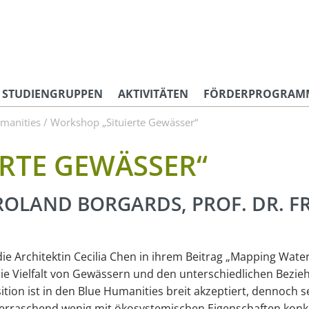
STUDIENGRUPPEN
AKTIVITÄTEN
FÖRDERPROGRAM
manities
/ Workshop „Situierte Gewässer“
RTE GEWÄSSER“
ROLAND BORGARDS, PROF. DR. FR
 die Architektin Cecilia Chen in ihrem Beitrag „Mapping Water
die Vielfalt von Gewässern und den unterschiedlichen Bezie
sition ist in den Blue Humanities breit akzeptiert, dennoch 
berraschend wenig mit ökosystemischen Eigenschaften konk