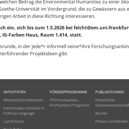
welchen Beitrag die Environmental Humanities zu einer öko
oethe-Universität im Vordergrund, die zu Gewässern aus e
rigen Arbeit in diese Richtung interessieren.
ich ein, sich bis zum 1.5.2026 bei felcht@em.uni-frankf
, IG-Farben Haus, Raum 1.414, statt.
srunde, in der jede*r informell seine*ihre Forschungsanb
iterführender Projektideen gibt.
AKTIVITÄTEN
FÖRDERPROGRAMME
PUBLIKATIONEN
Mittwochskonferenzen
PPD Humanities -
Historische
ProPostDoc-Programm
Geisteswissenschaf
Kantorowicz Lectures in
Political Language
Bücher
Lunch Duos
Presse und Medien