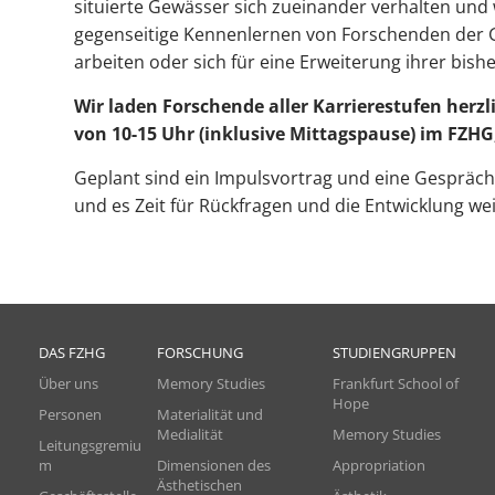
situierte Gewässer sich zueinander verhalten und 
Um Inhalte von Videoplattformen und Social Media
gegenseitige Kennenlernen von Forschenden der G
Plattformen anzeigen zu können, werden von
arbeiten oder sich für eine Erweiterung ihrer bishe
diesen externen Medien Cookies gesetzt.
Wir laden Forschende aller Karrierestufen herzl
von 10-15 Uhr (inklusive Mittagspause) im FZHG
YouTube
Geplant sind ein Impulsvortrag und eine Gespräch
Vimeo
und es Zeit für Rückfragen und die Entwicklung we
DAS FZHG
FORSCHUNG
STUDIENGRUPPEN
Über uns
Memory Studies
Frankfurt School of
Hope
Personen
Materialität und
Medialität
Memory Studies
Leitungsgremiu
m
Dimensionen des
Appropriation
Ästhetischen