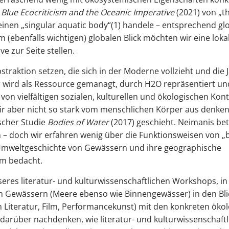
n
Blue Ecocriticism and the Oceanic Imperative
(2021) von „t
inen „singular aquatic body“(1) handele – entsprechend glo
(ebenfalls wichtigen) globalen Blick möchten wir eine loka
e zur Seite stellen.
raktion setzen, die sich in der Moderne vollzieht und die 
r wird als Ressource gemanagt, durch H2O repräsentiert u
 von vielfältigen sozialen, kulturellen und ökologischen Kon
r aber nicht so stark vom menschlichen Körper aus denken,
ischer Studie
Bodies
of Water
(2017) geschieht. Neimanis bet
 – doch wir erfahren wenig über die Funktionsweisen von „
 Umweltgeschichte von Gewässern und ihre geographische
um bedacht.
res literatur- und kulturwissenschaftlichen Workshops, in
n Gewässern (Meere ebenso wie Binnengewässer) in den Blick
in Literatur, Film, Performancekunst) mit den konkreten ök
rüber nachdenken, wie literatur- und kulturwissenschaftli