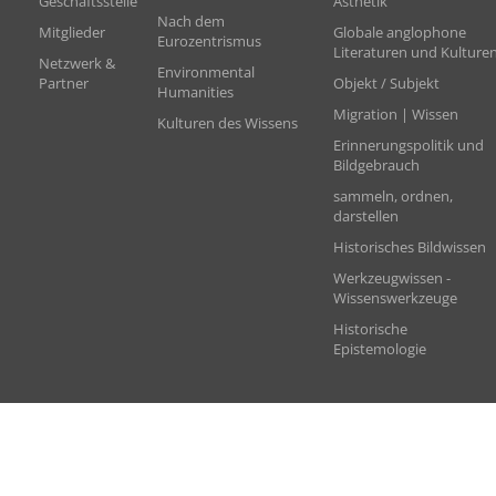
Geschäftsstelle
Ästhetik
Nach dem
Mitglieder
Globale anglophone
Eurozentrismus
Literaturen und Kulture
Netzwerk &
Environmental
Partner
Objekt / Subjekt
Humanities
Migration | Wissen
Kulturen des Wissens
Erinnerungspolitik und
Bildgebrauch
sammeln, ordnen,
darstellen
Historisches Bildwissen
Werkzeugwissen -
Wissenswerkzeuge
Historische
Epistemologie
TERMINE
AKTUELLES
MEDIATHEK
IMPRESSUM
DATENSCHUTZ
© 2024 - Fo