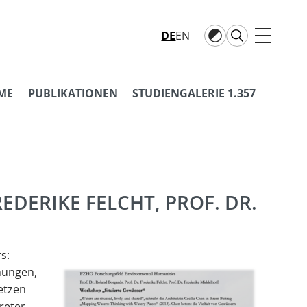
DE
EN
ME
PUBLIKATIONEN
STUDIENGALERIE 1.357
EDERIKE FELCHT, PROF. DR.
s:
hungen,
setzen
reter