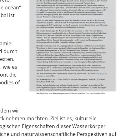
he ocean“
bal ist
l
Jamie
nd durch
texten.
 wie es
ont die
bodies of
 dem wir
 nehmen möchten. Ziel ist es, kulturelle
ologischen Eigenschaften dieser Wasserkörper
che und naturwissenschaftliche Perspektiven auf