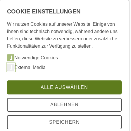
COOKIE EINSTELLUNGEN
Wir nutzen Cookies auf unserer Website. Einige von
ihnen sind technisch notwendig, während andere uns
helfen, diese Website zu verbessern oder zusätzliche
Funktionalitäten zur Verfügung zu stellen.
Sie sind hier:
Startseite
/
Termine
/ Termin
Notwendige Cookies
MITTWOCHSKONFERENZEN
External Media
Mittwoch 17. Jun 2026, 18:00 - 20:00 Uhr
IG 411
ALLE AUSWÄHLEN
GABRIEL TROP
ABLEHNEN
ZUR TECHNIK DER GESETZLOSIGKEIT
Der Schwerpunkt liegt darauf, wie
SPEICHERN
Künstler/Denker um 1800