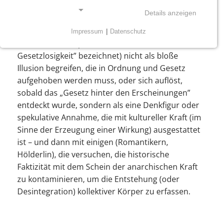
Gesetzlosigkeit/Anarchie funktionalisieren –
Details anzeigen
indem sie den Schein der Gesetzlosigkeit (was
Schelling in einer Passage in den Vorlesungen
Impressum
|
Datenschutz
NOTWENDIGE COOKIES
über die Philosophie der Kunst als „Schein der
Gesetzlosigkeit” bezeichnet) nicht als bloße
Notwendige Cookies ermöglichen grundlegende
Illusion begreifen, die in Ordnung und Gesetz
Funktionen und sind für die einwandfreie Funktion
aufgehoben werden muss, oder sich auflöst,
der Website erforderlich.
sobald das „Gesetz hinter den Erscheinungen”
Einverständnis-Cookie
entdeckt wurde, sondern als eine Denkfigur oder
spekulative Annahme, die mit kultureller Kraft (im
Name:
Sinne der Erzeugung einer Wirkung) ausgestattet
cookie_consent
ist – und dann mit einigen (Romantikern,
Zweck:
Hölderlin), die versuchen, die historische
Dieser Cookie speichert die ausgewählten
Faktizität mit dem Schein der anarchischen Kraft
Einverständnis-Optionen des Benutzers
zu kontaminieren, um die Entstehung (oder
Desintegration) kollektiver Körper zu erfassen.
Cookie Laufzeit:
1 Jahr