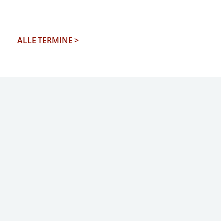
EXTERNAL MEDIA
Um Inhalte von Videoplattformen und Social Media
ALLE TERMINE >
Plattformen anzeigen zu können, werden von
diesen externen Medien Cookies gesetzt.
YouTube
Vimeo