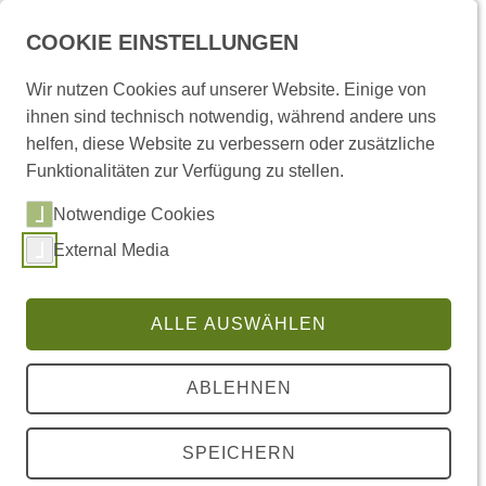
COOKIE EINSTELLUNGEN
Wir nutzen Cookies auf unserer Website. Einige von
ihnen sind technisch notwendig, während andere uns
helfen, diese Website zu verbessern oder zusätzliche
Funktionalitäten zur Verfügung zu stellen.
Sie sind hier:
Startseite
/
Termine
/ Termin
Notwendige Cookies
LECTURE
External Media
Dienstag 03. Feb 2026, 18:00 - 20:00 Uhr
IH 1.411
ALLE AUSWÄHLEN
SAMUEL WEBER
ABLEHNEN
HEIMISCH WERDEN IM UNHEIMLICHEN?
Martin Heidegger unternahm zweimal den
SPEICHERN
Versuch, anhand einer Lektüre des ersten