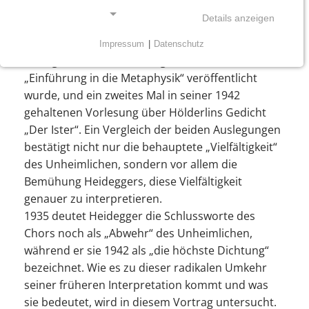
Stasimons aus Sophokles’ Antigone (V. 332–383,
Details anzeigen
„Vielfältig das Unheimliche…“) die Frage des
Unheimlichen zu entfalten: erstmals in seiner
Impressum
|
Datenschutz
NOTWENDIGE COOKIES
1935 gehaltenen Vorlesung, die 1953 als
„Einführung in die Metaphysik“ veröffentlicht
Notwendige Cookies ermöglichen grundlegende
wurde, und ein zweites Mal in seiner 1942
Funktionen und sind für die einwandfreie Funktion
gehaltenen Vorlesung über Hölderlins Gedicht
der Website erforderlich.
„Der Ister“. Ein Vergleich der beiden Auslegungen
Einverständnis-Cookie
bestätigt nicht nur die behauptete „Vielfältigkeit“
des Unheimlichen, sondern vor allem die
Name:
Bemühung Heideggers, diese Vielfältigkeit
cookie_consent
genauer zu interpretieren.
Zweck:
1935 deutet Heidegger die Schlussworte des
Dieser Cookie speichert die ausgewählten
Chors noch als „Abwehr“ des Unheimlichen,
Einverständnis-Optionen des Benutzers
während er sie 1942 als „die höchste Dichtung“
bezeichnet. Wie es zu dieser radikalen Umkehr
Cookie Laufzeit:
1 Jahr
seiner früheren Interpretation kommt und was
sie bedeutet, wird in diesem Vortrag untersucht.