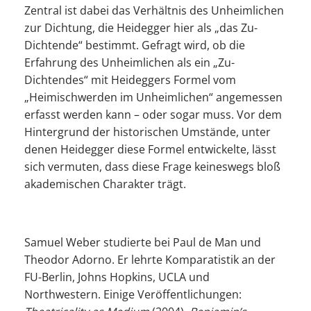
Zentral ist dabei das Verhältnis des Unheimlichen
zur Dichtung, die Heidegger hier als „das Zu-
EXTERNAL MEDIA
Dichtende“ bestimmt. Gefragt wird, ob die
Um Inhalte von Videoplattformen und Social Media
Erfahrung des Unheimlichen als ein „Zu-
Plattformen anzeigen zu können, werden von
Dichtendes“ mit Heideggers Formel vom
diesen externen Medien Cookies gesetzt.
„Heimischwerden im Unheimlichen“ angemessen
erfasst werden kann – oder sogar muss. Vor dem
YouTube
Hintergrund der historischen Umstände, unter
denen Heidegger diese Formel entwickelte, lässt
Vimeo
sich vermuten, dass diese Frage keineswegs bloß
akademischen Charakter trägt.
Samuel Weber studierte bei Paul de Man und
Theodor Adorno. Er lehrte Komparatistik an der
FU-Berlin, Johns Hopkins, UCLA und
Northwestern. Einige Veröffentlichungen: